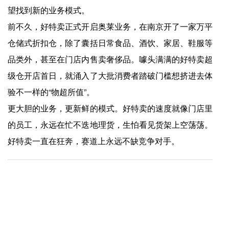
望找到新的业务模式。
前不久，好特卖正式开启奥莱业务，在南京开了一家万平
仓储式折扣仓，除了囊括日常食品、酒饮、家居、鞋服等
品类外，甚至在门店内售卖奢侈品。噱头满满的好特卖超
级仓开店首日，就涌入了大批消费者踏破门槛想挤进去体
验不一样的“物超所值”。
更大胆的业务，更新鲜的模式。好特卖的速度就像门店里
的员工，永远在忙不迭地理货，生怕看见货架上空荡荡。
好特卖一直在狂奔，赛道上永远不缺竞争对手。
上一篇：
爱游戏app官方网站-百胜中国再寻路：肯德基能涨价，必胜客却只能降价？
下一篇：
爱游戏app官方网站-回家创业一年，才知道县城的可能性有多大
快捷入口