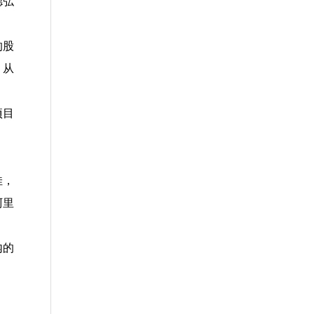
德弘
的股
。从
项目
佳，
阿里
内的