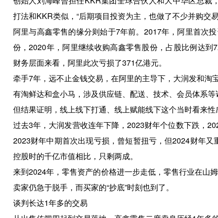
创始人刘海峰曾担任KKR集团全球合伙人和大中华区总裁，
打法和KKR类似，“后期项目投资为主，也做了不少并购交易
阿里与高鑫零售的缘分则始于7年前。2017年，阿里首次投
份，2020年，阿里继续收购高鑫零售股份，占股比例达到7
财务层面来看，阿里此次亏损了371亿港元。
牵手7年，远不止金钱交易，在阿里的主导下，大润发和淘
有淘鲜达和盒小马，涉及供应链、配送、技术、会员体系等
但结果证明，线上线下打通、线上赋能线下这个当时看来性感
过去3年，大润发营收连年下降，2023财年个位数下跌，2
2023财年中期首次出现亏损，曾短暂扭亏，但2024财年又
控股时的千亿市值相比，只剩两成。
来到2024年，零售资产的价格进一步走低，零售行业在山姆
卖家仍急于脱手，而买家的“抄底”时刻也到了。
谈判长达1年多的交易