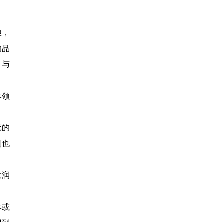
粮，
的品
，与
本领
元的
判也
大润
本或