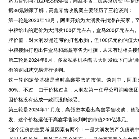
从出售传闻四起到交易落地，高鑫零售二度卖身历经1年多
据36氪独家了解，高鑫零售收购案主要经历了三轮谈判：
第一轮是2023年12月，阿里开始为大润发寻找潜在买家，
中粮给出的定价为大润发100亿元左右，盒马200亿元左
牌价值，对大润发是连带的打包收购，但100亿元的估值
中粮接触打包出售盒马和高鑫零售为杜撰，从未有过相关接
第二轮是2024年8月，多家私募机构曾去大润发线下门店
衔的财团就交易进行谈判。
这一轮的定价基础是当时高鑫零售的市值。谈判中，阿里出价
80%。不过，由于价格过高，大润发第一任母公司润泰集
因价格没有达成一致而没能谈妥。
第三轮是2024年11月底，高瓴资本退出高鑫零售收购，
发。这个价格远低于高鑫零售谈判时的市值200亿港元。
“这个定价的主要考量因素有两个：一是大润发资产负债表中