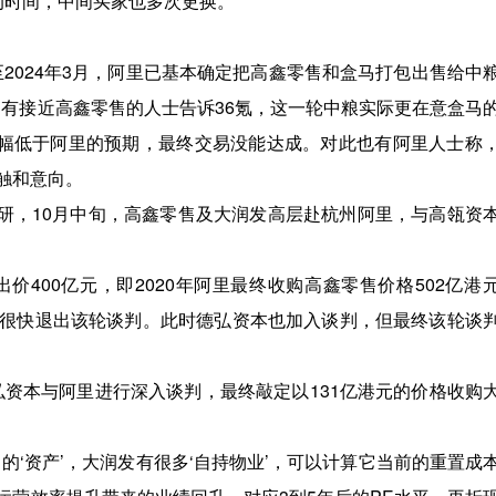
的时间，中间买家也多次更换。
至2024年3月，阿里已基本确定把高鑫零售和盒马打包出售给中
右。有接近高鑫零售的人士告诉36氪，这一轮中粮实际更在意盒马
大幅低于阿里的预期，最终交易没能达成。对此也有阿里人士称
触和意向。
调研，10月中旬，高鑫零售及大润发高层赴杭州阿里，与高瓴资
400亿元，即2020年阿里最终收购高鑫零售价格502亿港
团很快退出该轮谈判。此时德弘资本也加入谈判，但最终该轮谈
德弘资本与阿里进行深入谈判，最终敲定以131亿港元的价格收购
的‘资产’，大润发有很多‘自持物业’，可以计算它当前的重置成