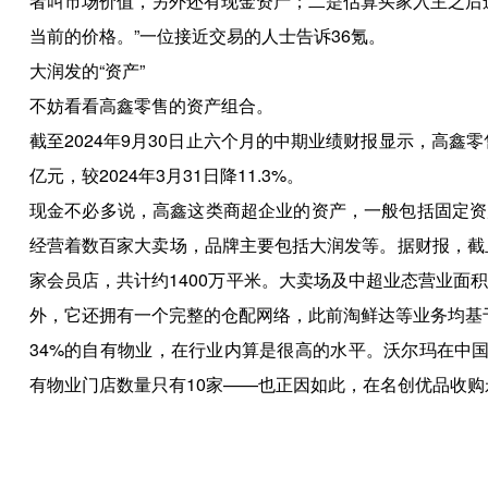
者叫市场价值，另外还有现金资产；二是估算买家入主之后
当前的价格。”一位接近交易的人士告诉36氪。
大润发的“资产”
不妨看看高鑫零售的资产组合。
截至2024年9月30日止六个月的中期业绩财报显示，高鑫零售的
亿元，较2024年3月31日降11.3%。
现金不必多说，高鑫这类商超企业的资产，一般包括固定资
经营着数百家大卖场，品牌主要包括大润发等。据财报，截止2
家会员店，共计约1400万平米。大卖场及中超业态营业面积
外，它还拥有一个完整的仓配网络，此前淘鲜达等业务均基
34%的自有物业，在行业内算是很高的水平。沃尔玛在中
有物业门店数量只有10家——也正因如此，在名创优品收购