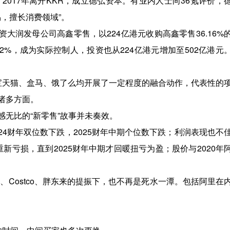
2017年离开KKR，成立德弘资本。有业内人士向36氪评价，
，擅长消费领域”。
资大润发母公司高鑫零售，以224亿港元收购高鑫零售36.16%
2%，成为实际控制人，投资也从224亿港元增加至502亿港元
宝天猫、盒马、饿了么均开展了一定程度的融合动作，代表性的
诸多方面。
无比的“新零售”故事并未奏效。
024财年双位数下跌，2025财年中期个位数下跌；利润表现也不
重新亏损，直到2025财年中期才回暖扭亏为盈；股价与2020年
、Costco、胖东来的提振下，也不再是死水一潭。包括阿里在