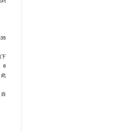
现到
35
旗下
、6
。此
，自