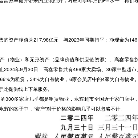
运营效率提升带来的业绩回升，对应3到5年后的PE水平，再折
资产净值为217.98亿元，与2023年同期持平；净现金为146.
产（物业）和无形资产（品牌价值和供应链资源）。高鑫零售
024年9月30日，高鑫零售共有466家大卖场、30家中型超市
66%为租赁，34%为自有物业，6家会员店中的4家为自有物业
于此提供线上下单服务。
国的300多家店几乎都是租赁物业，永辉超市全国近千家门店中
永辉的案子中，“资产”对于价格的影响几乎可以忽略不计。