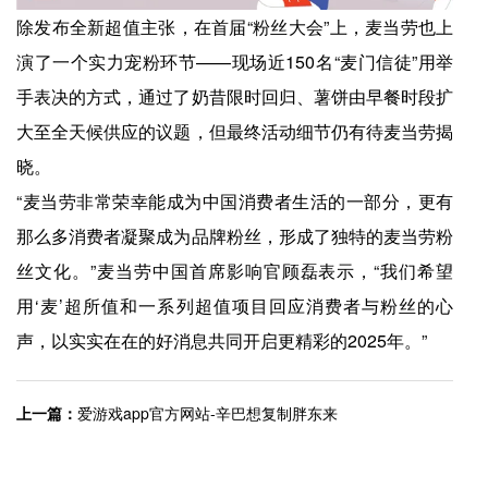
除发布全新超值主张，在首届“粉丝大会”上，麦当劳也上
演了一个实力宠粉环节——现场近150名“麦门信徒”用举
手表决的方式，通过了奶昔限时回归、薯饼由早餐时段扩
大至全天候供应的议题，但最终活动细节仍有待麦当劳揭
晓。
“麦当劳非常荣幸能成为中国消费者生活的一部分，更有
那么多消费者凝聚成为品牌粉丝，形成了独特的麦当劳粉
丝文化。”麦当劳中国首席影响官顾磊表示，“我们希望
用‘麦’超所值和一系列超值项目回应消费者与粉丝的心
声，以实实在在的好消息共同开启更精彩的2025年。”
上一篇：
爱游戏app官方网站-辛巴想复制胖东来
下一篇：
爱游戏app官方网站-盒马前CEO侯毅：学胖东来，是因为没路可走了