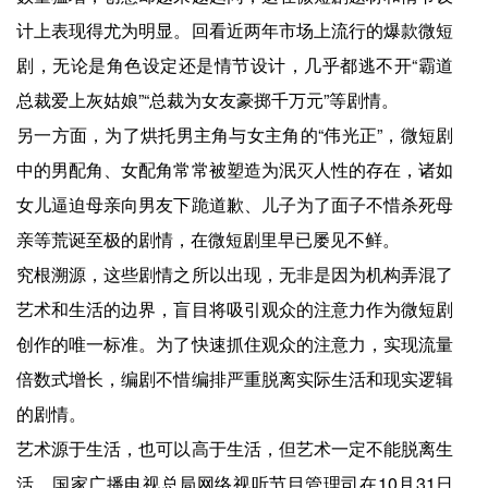
计上表现得尤为明显。回看近两年市场上流行的爆款微短
剧，无论是角色设定还是情节设计，几乎都逃不开“霸道
总裁爱上灰姑娘”“总裁为女友豪掷千万元”等剧情。
另一方面，为了烘托男主角与女主角的“伟光正”，微短剧
中的男配角、女配角常常被塑造为泯灭人性的存在，诸如
女儿逼迫母亲向男友下跪道歉、儿子为了面子不惜杀死母
亲等荒诞至极的剧情，在微短剧里早已屡见不鲜。
究根溯源，这些剧情之所以出现，无非是因为机构弄混了
艺术和生活的边界，盲目将吸引观众的注意力作为微短剧
创作的唯一标准。为了快速抓住观众的注意力，实现流量
倍数式增长，编剧不惜编排严重脱离实际生活和现实逻辑
的剧情。
艺术源于生活，也可以高于生活，但艺术一定不能脱离生
活。国家广播电视总局网络视听节目管理司在10月31日