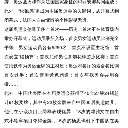
牌、奥运圣火和作为法国国家象征的玛丽安娜共同组成；
此外，“松弛感”更成为本届奥运会的关键词，从开幕式到
闭幕式，法国人自由慵懒的个性彰显无遗。
这届奥运会创造了多个首次——历史上首次不在体育场内
举办开幕式，运动员乘船入场；首次男女运动员比例完全
平等，男女运动员各有5250名；首次不设置主场馆；首
次设立“碳预算”；首次允许男性参加花样游泳比赛；首次
使用铁作为奥运金牌的主材质；奥运村餐厅的素食餐比例
首次过半；首次使用紫色跑道；首次与残奥会共用会
徽……
此外，中国代表团在本届奥运会获得了40金27银24铜总
计91枚奖牌，其中有22枚金牌来自中国00后奥运健儿。
他们在小众项目上同样表现优异：18岁的邓雅文在自由
式小轮车项目夺得金牌，15岁的杨思琪创下中国队在奥