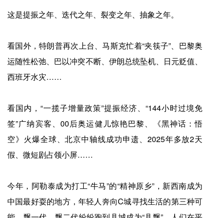
这是提振之年、迭代之年、裂变之年、抽象之年。
看国外，特朗普再次上台、马斯克忙着“夹筷子”、巴黎奥
运随性松弛、巴以冲突不断、伊朗总统坠机、日元贬值、
西班牙水灾……
看国内，“一揽子增量政策”提振经济、“144小时过境免
签”广纳宾客、00后奥运健儿惊艳巴黎、《黑神话：悟
空》火爆全球、北京中轴线成功申遗、2025年多放2天
假、微短剧占领小屏……
今年，阿勒泰成为打工“牛马”的“精神原乡”，新西南成为
中国最好耍的地方，年轻人奔向C城寻找生活的第三种可
能，飘一代、飘二代纷纷跑到县城成为“县飘”，人们在平