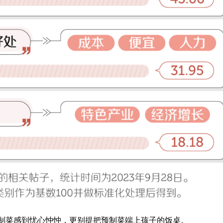
制菜感到忧心忡忡，更别提把预制菜端上孩子的饭桌。