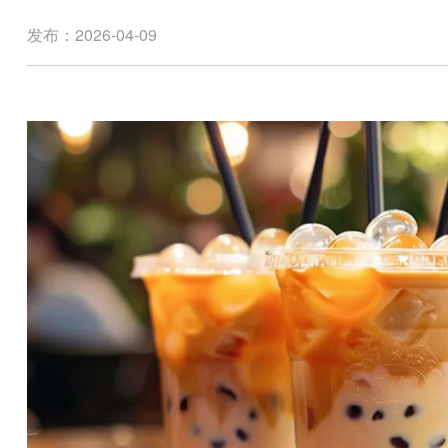
发布：2026-04-09