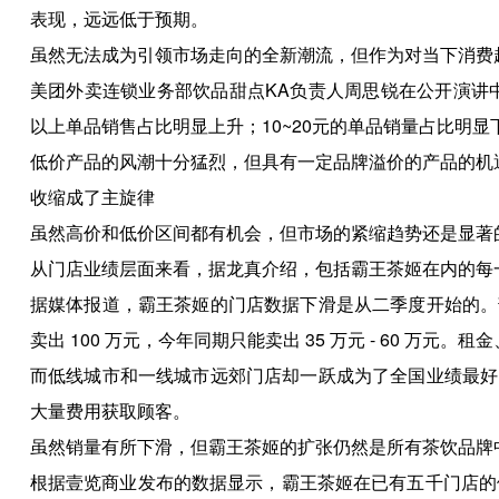
表现，远远低于预期。
虽然无法成为引领市场走向的全新潮流，但作为对当下消费
美团外卖连锁业务部饮品甜点KA负责人周思锐在公开演讲中
以上单品销售占比明显上升；10~20元的单品销量占比明显
低价产品的风潮十分猛烈，但具有一定品牌溢价的产品的机
收缩成了主旋律
虽然高价和低价区间都有机会，但市场的紧缩趋势还是显著
从门店业绩层面来看，据龙真介绍，包括霸王茶姬在内的每
据媒体报道，霸王茶姬的门店数据下滑是从二季度开始的。
卖出 100 万元，今年同期只能卖出 35 万元 - 60 
而低线城市和一线城市远郊门店却一跃成为了全国业绩最好
大量费用获取顾客。
虽然销量有所下滑，但霸王茶姬的扩张仍然是所有茶饮品牌
根据壹览商业发布的数据显示，霸王茶姬在已有五千门店的体量