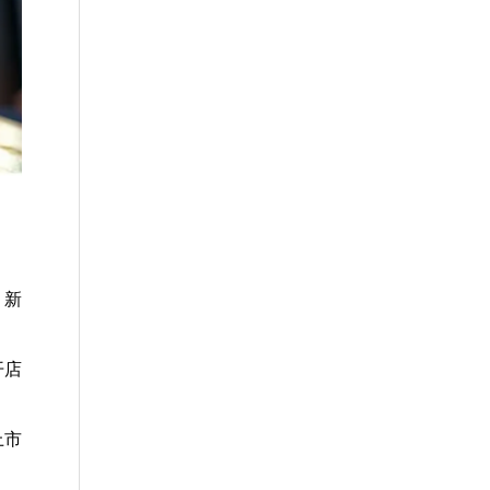
，新
开店
上市