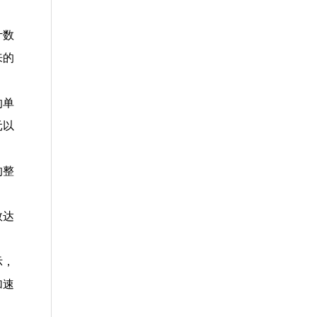
计数
来的
的单
元以
的整
数达
示，
加速