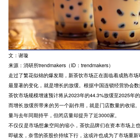
文：谢璇
来源：消研所trendmakers（ID：trendmakers）
走过了繁花似锦的爆发期，新茶饮市场正在面临着成熟市场
最显著的变化，就是增长的放缓。根据中国连锁经营协会数
茶饮市场规模增速预计将从2023年的44.3%放缓至2025年的1
而增长放缓所带来的另一个副作用，就是门店数量的收缩。Geo
量与去年同期持平，但闭店量却提升了近3000家。
不仅仅是市场想象空间的缩小，茶饮品牌们在资本市场上也
即破发，奈雪的茶股价持续下行，这或许也成为了市场重新