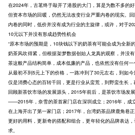
在2024年，古茗终于敲开了港股的大门，算是为数不多的
但资本市场的回暖，仍然无法改变行业严重内卷的现实。回
内卷的同时，低价并没有成为行业的主旋律，或许，对于20
10元以下并没有形成趋势性机会
“原本市场的预期是，10块钱以下的奶茶有可能会成为全新的
奶茶风吹得紧，但根据架梦数据创始人龙真的观察，并没有
茶这般产品结构简单，成本低廉的产品，也依然没有任何一
从最初不到5元上下的价格，一路冲到了30元左右，到如
仅是消费心态的百转千回，更是行业从蛮荒，到野蛮生长，
回顾新茶饮市场的发展源头，2015年前后，是茶饮市场
——2015年，奈雪的茶首家门店在深圳成立；2016年，
在上海开出了第一家门店；2017年，台湾奶茶品牌鹿角巷
更好的用料，更新奇的搭配和组合，更年轻化的品牌表达，
求。