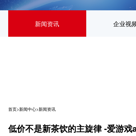
新闻资讯
企业视
首页
>
新闻中心
>
新闻资讯
低价不是新茶饮的主旋律 -爱游戏