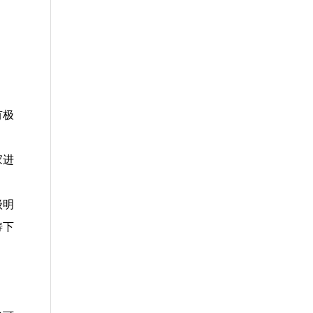
有极
家进
级明
涛下