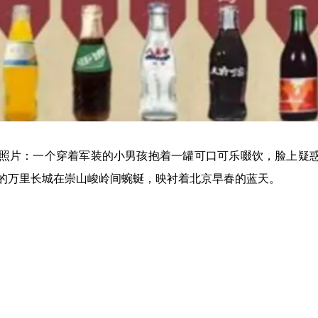
一张照片：一个穿着军装的小男孩抱着一罐可口可乐啜饮，脸上疑
的万里长城在崇山峻岭间蜿蜒，映衬着北京早春的蓝天。