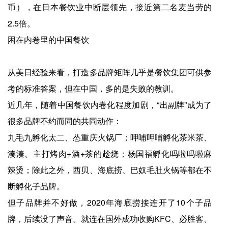
币），在日本餐饮业中断层领先，接近第二名麦当劳的
2.5倍。
困在内卷里的中国餐饮
从美日经验来看，打造多品牌矩阵几乎是餐饮集团可供参
考的标准答案，但在中国，多的是失败的教训。
近几年，随着中国餐饮内卷化程度加剧，“出副牌”成为了
很多品牌不约而同的共同动作：
九毛九孵化太二、怂重庆火锅厂；呷哺呷哺孵化茶米茶、
湊湊、主打烤肉+酒+茶的趁烧；杨国福孵化吗啦吗啦麻
辣烫；除此之外，西贝、海底捞、巴奴毛肚火锅等都在不
断孵化子品牌。
但子品牌并不好做，2020年海底捞接连开了10个子品
牌，后续没了声音。就连在国外成功收购KFC、必胜客、