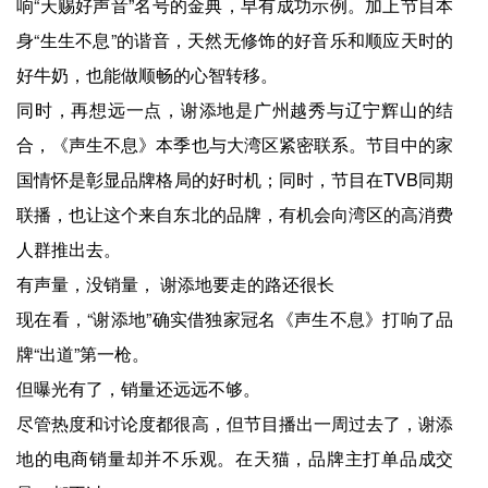
响“天赐好声音”名号的金典，早有成功示例。加上节目本
身“生生不息”的谐音，天然无修饰的好音乐和顺应天时的
好牛奶，也能做顺畅的心智转移。
同时，再想远一点，谢添地是广州越秀与辽宁辉山的结
合，《声生不息》本季也与大湾区紧密联系。节目中的家
国情怀是彰显品牌格局的好时机；同时，节目在TVB同期
联播，也让这个来自东北的品牌，有机会向湾区的高消费
人群推出去。
有声量，没销量， 谢添地要走的路还很长
现在看，“谢添地”确实借独家冠名《声生不息》打响了品
牌“出道”第一枪。
但曝光有了，销量还远远不够。
尽管热度和讨论度都很高，但节目播出一周过去了，谢添
地的电商销量却并不乐观。在天猫，品牌主打单品成交