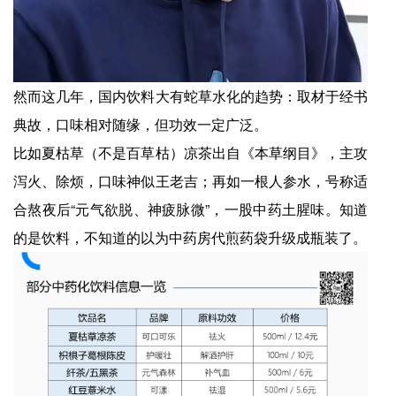
然而这几年，国内饮料大有蛇草水化的趋势：取材于经书
典故，口味相对随缘，但功效一定广泛。
比如夏枯草（不是百草枯）凉茶出自《本草纲目》，主攻
泻火、除烦，口味神似王老吉；再如一根人参水，号称适
合熬夜后“元气欲脱、神疲脉微”，一股中药土腥味。知道
的是饮料，不知道的以为中药房代煎药袋升级成瓶装了。