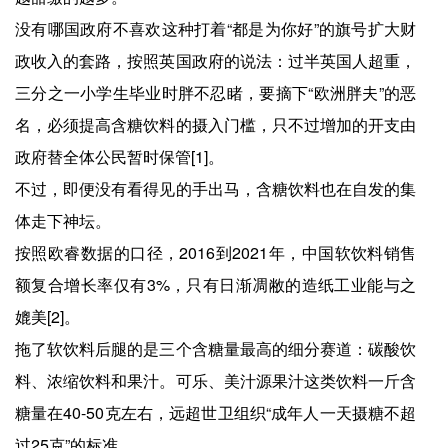
没有哪国政府不喜欢这种打着“都是为你好”的旗号扩大财
政收入的套路，按照英国政府的说法：过半英国人超重，
三分之一小学生毕业时胖不忍睹，要摘下“欧洲胖夫”的恶
名，必须提高含糖饮料的摄入门槛，只不过增加的开支由
政府替全体公民暂时保管[1]。
不过，即便没有看得见的手出马，含糖饮料也在自发的集
体走下神坛。
按照欧睿数据的口径，2016到2021年，中国软饮料销售
额复合增长率仅有3%，只有日渐凋敝的造纸工业能与之
媲美[2]。
拖了软饮料后腿的是三个含糖量最高的细分赛道：碳酸饮
料、浓缩饮料和果汁。可乐、美汁源果汁这类饮料一斤含
糖量在40-50克左右，远超世卫组织“成年人一天摄糖不超
过25克”的标准。