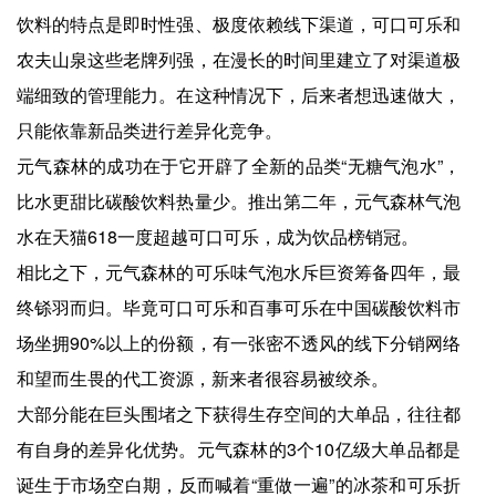
饮料的特点是即时性强、极度依赖线下渠道，可口可乐和
农夫山泉这些老牌列强，在漫长的时间里建立了对渠道极
端细致的管理能力。在这种情况下，后来者想迅速做大，
只能依靠新品类进行差异化竞争。
元气森林的成功在于它开辟了全新的品类“无糖气泡水”，
比水更甜比碳酸饮料热量少。推出第二年，元气森林气泡
水在天猫618一度超越可口可乐，成为饮品榜销冠。
相比之下，元气森林的可乐味气泡水斥巨资筹备四年，最
终铩羽而归。毕竟可口可乐和百事可乐在中国碳酸饮料市
场坐拥90%以上的份额，有一张密不透风的线下分销网络
和望而生畏的代工资源，新来者很容易被绞杀。
大部分能在巨头围堵之下获得生存空间的大单品，往往都
有自身的差异化优势。元气森林的3个10亿级大单品都是
诞生于市场空白期，反而喊着“重做一遍”的冰茶和可乐折