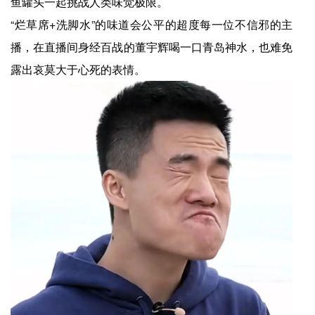
鱼罐头一起挑战人类味觉极限。
“烂草席+洗脚水”的味道会公平的超度每一位不信邪的主
播，在直播间身经百战的董宇辉喝一口青岛神水，也难免
露出哀莫大于心死的表情。