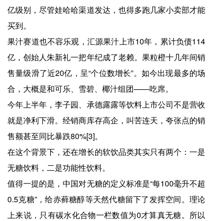
亿级别，尽管娃哈哈渠道发达，也得多跑几家小卖部才能
买到。
果汁赛道也不容乐观，汇源果汁上市10年，累计负债114
亿，创始人朱新礼一把年纪成了老赖。果粒橙十几年间销
售量级滑了近20亿，呈“个位数增长”。如今出现最多的场
合，大概是和可乐、雪碧、椰汁组团——吃席。
今年上半年，李子园、承德露露等饮料上市公司不是营收
就是净利下滑。经销商库存高企，叫苦连天，夸张点的销
售额甚至同比暴跌80%[3]。
在这个背景下，还在增长的软饮品类其实只有两个：一是
无糖饮料，二是功能性饮料。
值得一提的是，中国对无糖的定义标准是“每100毫升不超
0.5克糖”，给赤藓糖醇等天然代糖留下了发挥空间。理论
上来说，只有碳水化合物一栏数值为0才算真无糖。所以