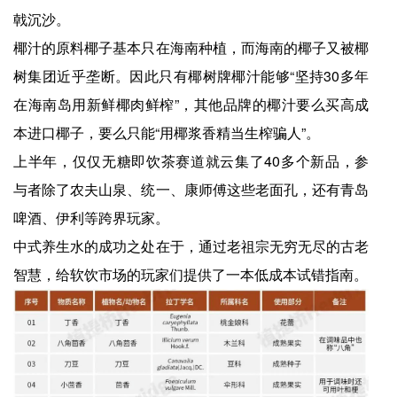
戟沉沙。
椰汁的原料椰子基本只在海南种植，而海南的椰子又被椰
树集团近乎垄断。因此只有椰树牌椰汁能够“坚持30多年
在海南岛用新鲜椰肉鲜榨”，其他品牌的椰汁要么买高成
本进口椰子，要么只能“用椰浆香精当生榨骗人”。
上半年，仅仅无糖即饮茶赛道就云集了40多个新品，参
与者除了农夫山泉、统一、康师傅这些老面孔，还有青岛
啤酒、伊利等跨界玩家。
中式养生水的成功之处在于，通过老祖宗无穷无尽的古老
智慧，给软饮市场的玩家们提供了一本低成本试错指南。