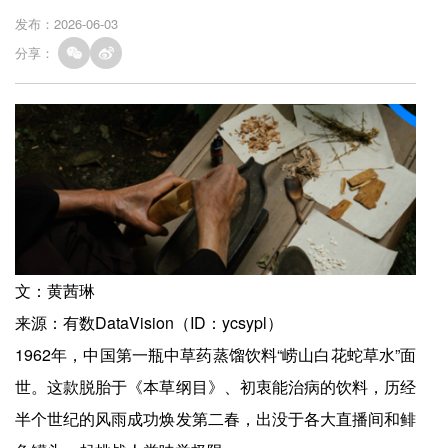
发布：2026-06-03
分享：
文：黄茜琳
来源：有数DataVision（ID：ycsypl）
1962年，中国第一瓶中草药蒸馏饮料“崂山白花蛇草水”面
世。这款脱胎于《本草纲目》、初衷能治病的饮料，历经
半个世纪的风雨成功焕发第二春，出没于各大直播间和鲱