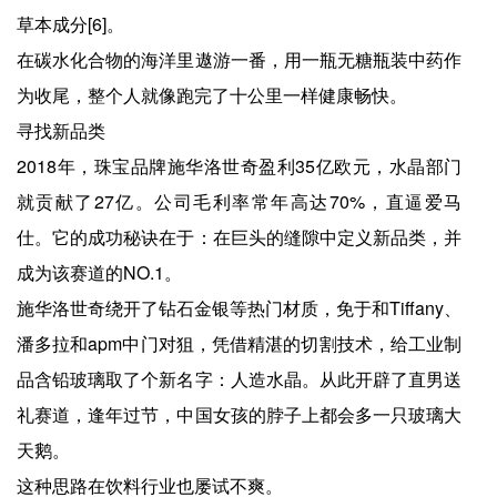
草本成分[6]。
在碳水化合物的海洋里遨游一番，用一瓶无糖瓶装中药作
为收尾，整个人就像跑完了十公里一样健康畅快。
寻找新品类
2018年，珠宝品牌施华洛世奇盈利35亿欧元，水晶部门
就贡献了27亿。公司毛利率常年高达70%，直逼爱马
仕。它的成功秘诀在于：在巨头的缝隙中定义新品类，并
成为该赛道的NO.1。
施华洛世奇绕开了钻石金银等热门材质，免于和Tiffany、
潘多拉和apm中门对狙，凭借精湛的切割技术，给工业制
品含铅玻璃取了个新名字：人造水晶。从此开辟了直男送
礼赛道，逢年过节，中国女孩的脖子上都会多一只玻璃大
天鹅。
这种思路在饮料行业也屡试不爽。