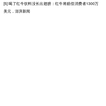
[5] 喝了红牛饮料没长出翅膀：红牛将赔偿消费者1300万
美元，澎湃新闻
[6] 全球都在流行东方草本（演讲），FBIF
[7] 妈妈都能煮的养生水，凭啥成为瓶装饮料C位？新浪图
数室
上一篇：
爱游戏app官方网站-11连板，谁在爆炒一鸣食品？
下一篇：
爱游戏app官方网站-“披萨一哥”终于在中国赚钱了
快捷入口
服务专线
4008-877-888