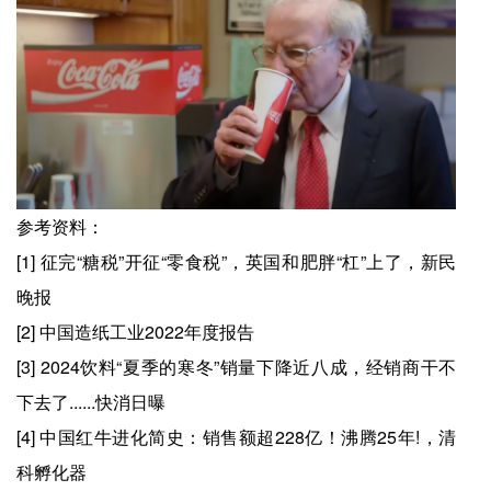
参考资料：
[1] 征完“糖税”开征“零食税”，英国和肥胖“杠”上了，新民
晚报
[2] 中国造纸工业2022年度报告
[3] 2024饮料“夏季的寒冬”销量下降近八成，经销商干不
下去了......快消日曝
[4] 中国红牛进化简史：销售额超228亿！沸腾25年!，清
科孵化器