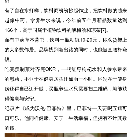
桥
有了自在水打样，饮料商纷纷抄起作业，把饮料做的越来
越像中药。拿养生水来说，今年前五个月新品数量达到
166个，高于同属于植物饮料的酸梅汤和凉茶[7]。
而有中药草本背书，饮料一瓶动辄10-20元，秒杀货架上
的大多数邻居。品牌找到新出路的同时，也能挺直腰杆赚
钱。
吃完预制菜对齐完OKR，一瓶红枣枸杞水和人参水带来
的慰藉，不亚于在健身房挥汗如雨一小时。区别在于健身
房还得自己迈开腿，买瓶养生水只需要扫二维码，就能获
得健康与安宁。
纪录片《成为沃伦·巴菲特》里，巴菲特一天要喝五罐可
口可乐。他同样健康、安宁，生活幸福，但拥有不计其数
的钱。