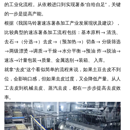
的工业化流程。从依赖进口到实现薯条“自给自足”，关键
的一步是提高产能。
根据《我国马铃薯速冻薯条加工产业发展现状及建议》，
比较典型的速冻薯条加工流程包括：基本原料→ 清洗、
去石→（分选→）去皮→（预加热→）切条→ 分级筛选
→两级漂烫→调质→干燥→水分平衡→预油 炸→脱油→
速冻→计量包装→质量、金属选别→装箱、 入库。
就拿“去皮”这个看似简单的流程来说，如果土豆去皮不到
位，会影响口感，但如果去皮过度，又会降低产量。从人
工去皮到机械去皮、蒸汽去皮，都在一步步提高去皮效
率。