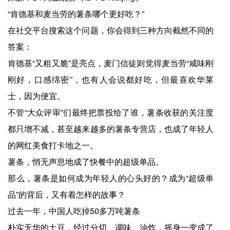
“肯德基和麦当劳的薯条哪个更好吃？”
在社交平台搜索这个问题，你会得到三种方向截然不同的
答案：
肯德基“又粗又脆”是亮点，麦门信徒则觉得麦当劳“咸味刚
刚好，口感绵密”，也有人会说都好吃，但最喜欢华莱
士，因为便宜。
不管“大众评审”们最终把票投给了谁，薯条收获的关注度
都只增不减，甚至越来越多的薯条专营店，也成了年轻人
的网红美食打卡地之一。
薯条，悄无声息地成了快餐中的超级单品。
那么，薯条是如何成为年轻人的心头好的？成为“超级单
品”的背后，又有着怎样的故事？
过去一年，中国人吃掉50多万吨薯条
朴实无华的土豆，经过分切、调味、油炸，摇身一变成了