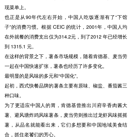
现菜单上。
也正是从90年代左右开始，中国人吃饭逐渐有了“下馆
子”的消费习惯。根据 CEIC 的统计，2001年，中国人均
在外就餐的消费支出仅为314.2元，到了2012 年已经增长
到 1315.1 元。
在这样的背景之下，薯条市场规模，随着肯德基、麦当劳
一起在中国快速扩张，薯条也经历了许多变化。
最明显的是风味的多元和“中国化”。
起初，西式快餐品牌的薯条主要有原味、椒盐、番茄酱三
种口味。
为了更适应中国人的胃，肯德基曾推出川府辛香肉酱大
薯、避风塘炸鸡风味薯条，麦当劳则推出过龙虾风味摇摇
薯，从品名就能看出来，它们多想要和中国地域美食结
合，抓住老饕们的芳心。