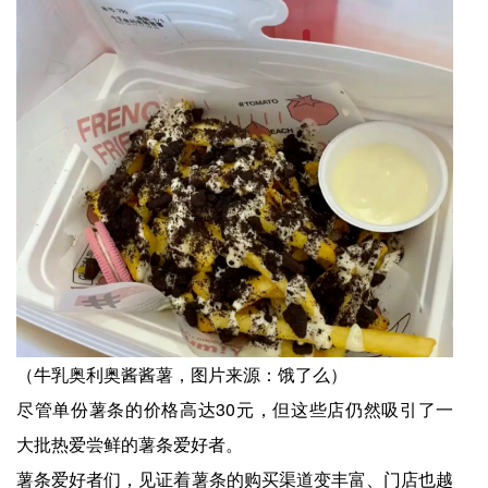
（牛乳奥利奥酱酱薯，图片来源：饿了么）
尽管单份薯条的价格高达30元，但这些店仍然吸引了一
大批热爱尝鲜的薯条爱好者。
薯条爱好者们，见证着薯条的购买渠道变丰富、门店也越