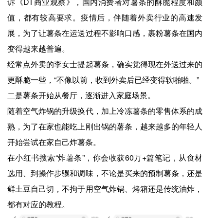
诉《DT商业观察》，国内消费者对薯条的酥脆程度和颜
值，都有较高要求。疫情后，伴随着外卖行业的高速发
展，为了让薯条在运送过程不影响口感，裹粉薯条在国内
变得越来越普遍。
经常点外卖的李女士提起薯条，确实觉得现在外送过来的
更酥脆一些，“不像以前，收到外卖后已经变得软啪啪。”
二是薯条开始从餐厅，逐渐进入家庭场景。
随着空气炸锅的升级换代，加上冷冻薯条的零售体系的成
熟，为了在家也能吃上刚出锅的薯条，越来越多的年轻人
开始尝试在家自己炸薯条。
在小红书搜索“炸薯条”，你会收获60万+篇笔记，从食材
选用、到操作步骤和调味，不论是买来的预制薯条，还是
鲜土豆自己切，不拘于用空气炸锅、烤箱还是传统油炸，
都有对应的教程。