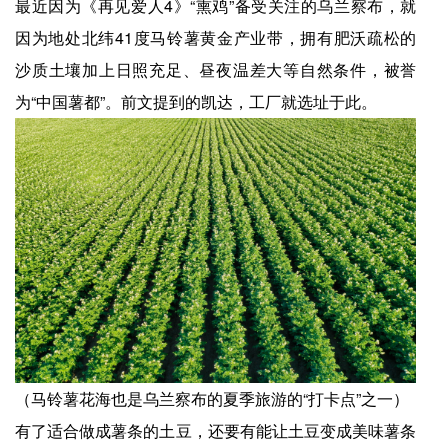
最近因为《再见爱人4》“熏鸡”备受关注的乌兰察布，就
因为地处北纬41度马铃薯黄金产业带，拥有肥沃疏松的
沙质土壤加上日照充足、昼夜温差大等自然条件，被誉
为“中国薯都”。前文提到的凯达，工厂就选址于此。
（马铃薯花海也是乌兰察布的夏季旅游的“打卡点”之一）
有了适合做成薯条的土豆，还要有能让土豆变成美味薯条