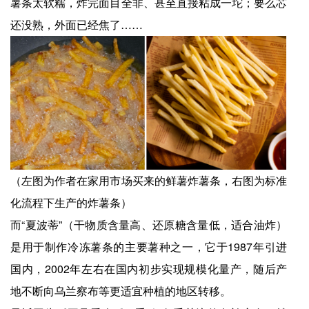
薯条太软糯，炸完面目全非、甚至直接粘成一坨；要么芯
还没熟，外面已经焦了……
（左图为作者在家用市场买来的鲜薯炸薯条，右图为标准
化流程下生产的炸薯条）
而“夏波蒂”（干物质含量高、还原糖含量低，适合油炸）
是用于制作冷冻薯条的主要薯种之一，它于1987年引进
国内，2002年左右在国内初步实现规模化量产，随后产
地不断向乌兰察布等更适宜种植的地区转移。