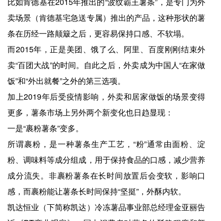
比如肯德基在2015年推出的“波纹霸王薯条”，是专门为外
卖场景（肯德基宅急送专属）推出的产品，这种形状的薯
条在历经一路颠簸之后，更容易保持口感、不软塌。
而2015年，正是美团、饿了么、阿里、百度刚刚结束外
卖“百团大战”的时间。自此之后，外卖成为中国人“在家做
饭”和“外出就餐”之外的第三选项。
加上2019年后受疫情影响，外卖和居家做饭的场景变得
更多，薯条市场上另外两个新变化也日趋显现：
一是“裹粉薯条”变多。
所谓裹粉，是一种薯条生产工艺，“粉”通常由面粉、淀
粉、调味料等成分组成，用于保持食品的口感，减少营养
成分流失。非裹粉薯条在长时间放置后会变软，影响口
感，而裹粉能让薯条长时间保持“坚挺”，外酥内软。
凯达恒业（下简称凯达）冷冻薯品事业部总经理金亚丽告