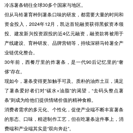
冷冻薯条销往全球30多个国家与地区。
但从马铃薯育种到薯条口味的研发，都需要大量的时间和
资金投入，2024年12月，凯达首轮融资获得黑蚁资本领
投、建发新兴投资跟投的近4亿元融资，融资款将被用于
产线建设、育种研发、品牌营销等，持续深耕马铃薯全产
业链优化整合。
30年前，西餐厅里的炸薯条，是一代90后记忆里的“奢
侈”存在。
现如今，薯条变得更加触手可及。质朴的油炸土豆，满足
了薯条爱好者们对“碳水+油脂”的渴望，“去码头整点薯
条”则成为给他们提供情绪价值的精神食粮。
消费者需求的多元化、个性化，促使产业端不断丰富薯条
的形态、口味，精进制作工艺，但在吃薯条这件事上，消
费端和产业端其实是“双向奔赴”。