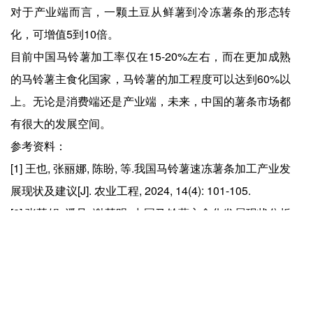
对于产业端而言，一颗土豆从鲜薯到冷冻薯条的形态转
化，可增值5到10倍。
目前中国马铃薯加工率仅在15-20%左右，而在更加成熟
的马铃薯主食化国家，马铃薯的加工程度可以达到60%以
上。无论是消费端还是产业端，未来，中国的薯条市场都
有很大的发展空间。
参考资料：
[1] 王也, 张丽娜, 陈盼, 等.我国马铃薯速冻薯条加工产业发
展现状及建议[J]. 农业工程, 2024, 14(4): 101-105.
[2] 张慧娟, 潘见, 谢慧明. 中国马铃薯主食化发展现状分析
[J]. Hans Journal of Food and Nutrition Science, 2023,
12: 58.
[3]嘉吉中国×CCFA《2023中国煎炸菜品趋势报告》
[4]智研咨询《2025-2031年中国薯条行业市场行情监测及