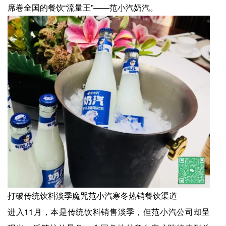
席卷全国的餐饮“流量王”——范小汽奶汽。
打破传统饮料淡季魔咒范小汽寒冬热销餐饮渠道
进入11月，本是传统饮料销售淡季，但范小汽公司却呈