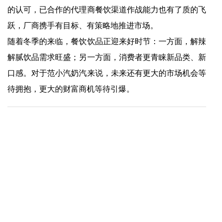
的认可，已合作的代理商餐饮渠道作战能力也有了质的飞
跃，厂商携手有目标、有策略地推进市场。
随着冬季的来临，餐饮饮品正迎来好时节：一方面，解辣
解腻饮品需求旺盛；另一方面，消费者更青睐新品类、新
口感。对于范小汽奶汽来说，未来还有更大的市场机会等
待拥抱，更大的财富商机等待引爆。
上一篇：
爱游戏app官方网站-原料价格暴涨112%，咖啡“价格战”终于要停了？
下一篇：
爱游戏app官方网站-深耕糍粑品类，开启创新加速度，“阿诺”第6代糍粑来了！
快捷入口
服务专线
4008-877-888