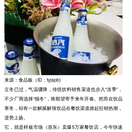
来源：食品板（ID：tyjspb)
立冬已过，气温骤降，传统饮料销售渠道也步入“淡季”，
不少厂商选择“猫冬”，将期望寄予来年开春。然而在饮品
寒冬，却有一款解腻解辣饮品在餐饮渠道掀起狂销热潮，
逆势上扬。
它，就是样板市场（浙东）卖爆5万家餐饮店，今年快速