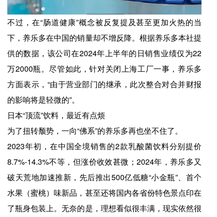
不过，在“肠道健康”概念被反复提及甚至更加火热的当
下，养乐多在中国的销量却不增反降。根据养乐多本社提
供的数据，该公司在2024年上半年的日销售业绩仅为22
万2000瓶。尽管如此，针对关闭上海工厂一事，养乐多
方面表示，“由于营业部门的继承，此次整合对合并财报
的影响将是轻微的”。
日本“顶流”饮料，最近有点烦
为了扭转颓势，一向“佛系”的养乐多再也坐不住了。
2023年初，在中国全境销售的2款乳酸菌饮料分别提价
8.7%-14.3%不等，但涨价收效甚微；2024年，养乐多又
破天荒地加速推新，先后推出500亿低糖“小金瓶”、首个
水果（蜜桃）味新品，甚至还将国内各省份特色景点印在
了瓶身包装上。无奈的是，理想看似很丰满，现实依然很