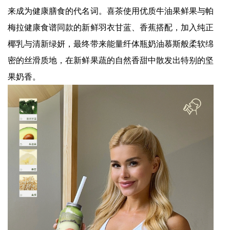
来成为健康膳食的代名词。喜茶使用优质牛油果鲜果与帕
梅拉健康食谱同款的新鲜羽衣甘蓝、香蕉搭配，加入纯正
椰乳与清新绿妍，最终带来能量纤体瓶奶油慕斯般柔软绵
密的丝滑质地，在新鲜果蔬的自然香甜中散发出特别的坚
果奶香。