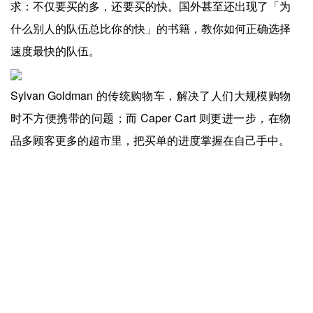
求：不仅要买的多，还要买的快。国外甚至还出现了「为
什么别人的队伍总比你的快」的书籍，教你如何正确选择
速度最快的队伍。
Sylvan Goldman 的传统购物车，解决了人们大规模购物
时不方便携带的问题；而 Caper Cart 则更进一步，在物
品多顾客更多的超市里，把买单的进度掌握在自己手中。
成功的产品解决需求，成功的公司创造需求。Instacart 的
Caper Cart 很好的解决了排长队和过度消费的烦恼，但
如何让更多的商场和顾客知道，并且用起来，是他们开启
新购物车时代，首先要回答的问题。
上一篇：
爱游戏app官方网站-大陆第1000店开业，达美乐中国做对了什么？
下一篇：
爱游戏app官方网站-核心看点尽在掌握，2024年度酒店餐饮收官巨制即将开启！