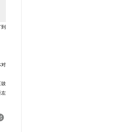
打到
体对
豆豉
折左