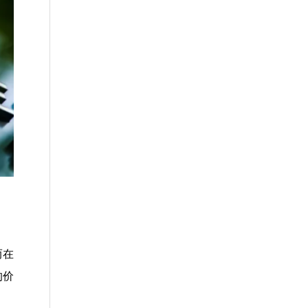
而在
的价