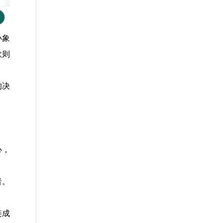
小象
款则
的决
心，
者。
链成