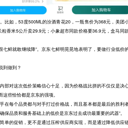
如，53度500ML的汾酒青花20，一瓶售价为368元，美团
粒香米5公斤卖29.9元；小象超市同款价格要36.9元，盒马同
对手敢跟七鲜就敢继续降”。京东七鲜明晃晃地表明了，要做行业低价
说到做到？
内部对这次低价策略信心十足，因为价格战比拼的不仅仅是决
而这些恰恰都是京东的强项。
乎在每个品类都与对手打过价格战，而且基本都是最后的胜利
“确保品质和服务基础上的低价是京东过去成功最重要的武器”。
简单的促销，更不是通过压榨供应商实现，而是通过降低供应