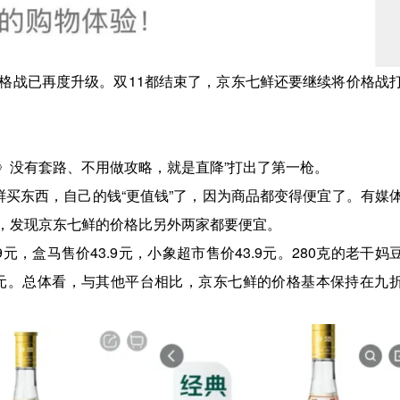
格战已再度升级。双11都结束了，京东七鲜还要继续将价格战
比》没有套路、不用做攻略，就是直降”打出了第一枪。
鲜买东西，自己的钱“更值钱”了，因为商品都变得便宜了。有媒
，发现京东七鲜的价格比另外两家都要便宜。
9元，盒马售价43.9元，小象超市售价43.9元。280克的老干妈
1.9元。总体看，与其他平台相比，京东七鲜的价格基本保持在九