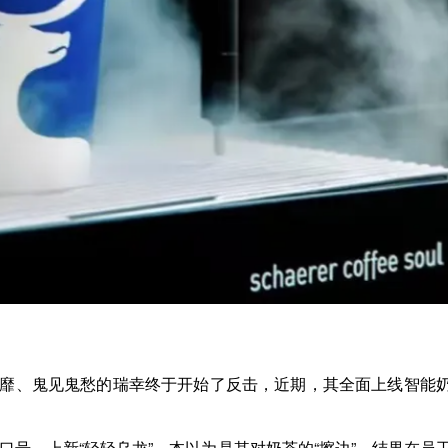
靡、鬼见鬼愁的瑞幸终于开始了反击，近期，其全面上线智能
口号，上新“轻轻乌龙”，本以为是其对奶茶的“擦边”，结果在员