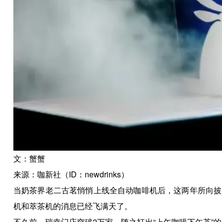
文：蟹蟹
来源：咖新社（ID：newdrinks）
当奶茶界老二古茗悄悄上线全自动咖啡机后，这两年所向披
机和萃茶机的消息已经飞满天了。
不久前，瑞幸门店突破2万家，随之打出“上午咖啡下午茶”的