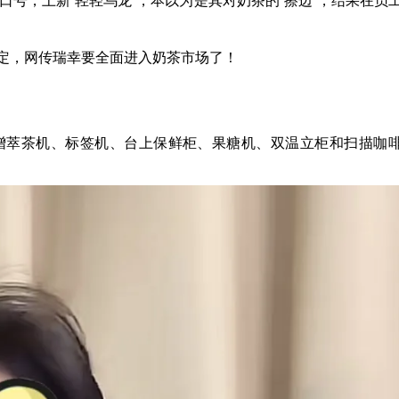
定，网传瑞幸要全面进入奶茶市场了！
增萃茶机、标签机、台上保鲜柜、果糖机、双温立柜和扫描咖