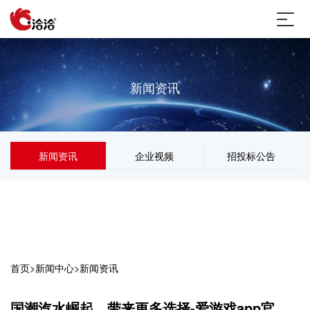
新闻资讯
新闻资讯
企业视频
招投标公告
首页
>
新闻中心
>
新闻资讯
国潮汽水崛起，带来更多选择-爱游戏app官