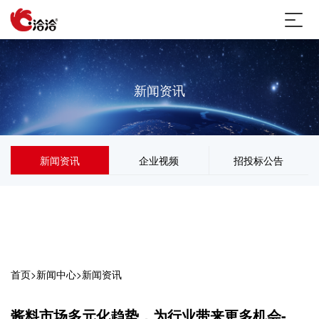
新闻资讯
新闻资讯
企业视频
招投标公告
首页
>
新闻中心
>
新闻资讯
酱料市场多元化趋势，为行业带来更多机会-