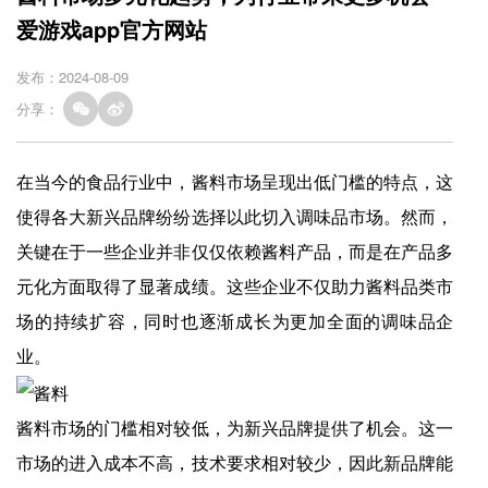
爱游戏app官方网站
发布：2024-08-09
分享：
在当今的食品行业中，酱料市场呈现出低门槛的特点，这
使得各大新兴品牌纷纷选择以此切入调味品市场。然而，
关键在于一些企业并非仅仅依赖酱料产品，而是在产品多
元化方面取得了显著成绩。这些企业不仅助力酱料品类市
场的持续扩容，同时也逐渐成长为更加全面的调味品企
业。
酱料市场的门槛相对较低，为新兴品牌提供了机会。这一
市场的进入成本不高，技术要求相对较少，因此新品牌能