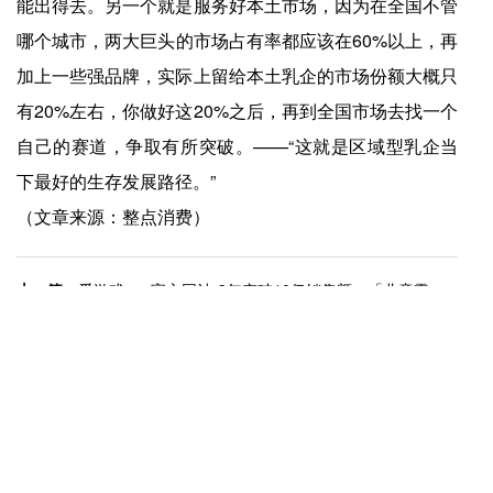
能出得去。另一个就是服务好本土市场，因为在全国不管
哪个城市，两大巨头的市场占有率都应该在60%以上，再
加上一些强品牌，实际上留给本土乳企的市场份额大概只
有20%左右，你做好这20%之后，再到全国市场去找一个
自己的赛道，争取有所突破。——“这就是区域型乳企当
下最好的生存发展路径。”
（文章来源：整点消费）
上一篇：
爱游戏app官方网站-3年突破10亿销售额，「儿童零食」品牌如何杀出重围？
下一篇：
爱游戏app官方网站-瑞幸的新解法，在价格战之外
快捷入口
服务专线
4008-877-888