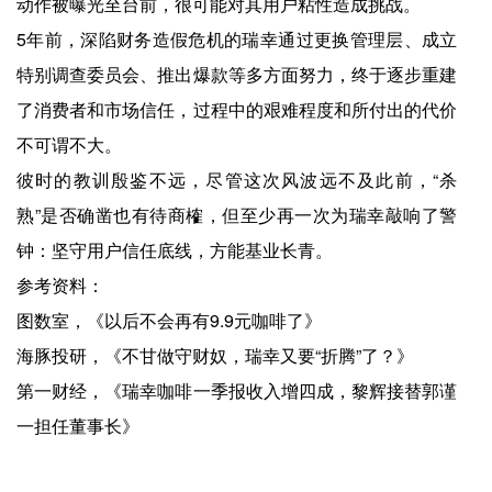
动作被曝光至台前，很可能对其用户粘性造成挑战。
5年前，深陷财务造假危机的瑞幸通过更换管理层、成立
特别调查委员会、推出爆款等多方面努力，终于逐步重建
了消费者和市场信任，过程中的艰难程度和所付出的代价
不可谓不大。
彼时的教训殷鉴不远，尽管这次风波远不及此前，“杀
熟”是否确凿也有待商榷，但至少再一次为瑞幸敲响了警
钟：坚守用户信任底线，方能基业长青。
参考资料：
图数室，《以后不会再有9.9元咖啡了》
海豚投研，《不甘做守财奴，瑞幸又要“折腾”了？》
第一财经，《瑞幸咖啡一季报收入增四成，黎辉接替郭谨
一担任董事长》
红餐网，《瑞幸也要“寄生”扩张？新店开在房产中介门店